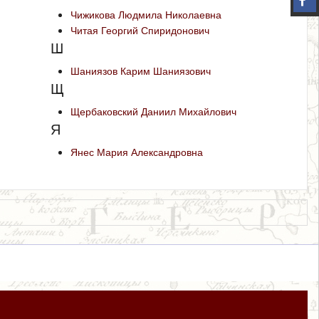
Чижикова Людмила Николаевна
Читая Георгий Спиридонович
Ш
Шаниязов Карим Шаниязович
Щ
Щербаковский Даниил Михайлович
Я
Янес Мария Александровна