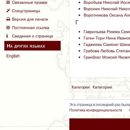
Связанные правки
Воробьев Николай Иос
Воронин Николай Нико
Спецстраницы
Воротникова Оксана Ал
Версия для печати
Г
Постоянная ссылка
Гаврильева Римма Сем
Сведения о странице
Гаген-Торн Нина Ивано
Гаджиева Сакинат Ших
На других языках
Грибова Любовь Степа
English
Гринблат Моисей Яковл
Категории
Категория
:
Эта страница в последний раз была
Политика конфиденциальности