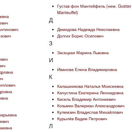
Густав фон Мантейфель (нем. Gustav
Manteuffel)
евна
Д
евич
антинович
Демидова Надежда Николаевна
изович
Долгих Борис Осипович
З
Засецкая Марина Львовна
И
евич
вич
Иванова Елена Владимировна
дровна
К
ич
иллович
Калашникова Наталья Моисеевна
дровна
Капустина Екатерина Леонидовна
овна
Кисель Владимир Антониевич
Козьмин Валериан Александрович
Кулемзин Владислав Михайлович
карьевна
Курылёв Вадим Петрович
евич
Л
лаевна