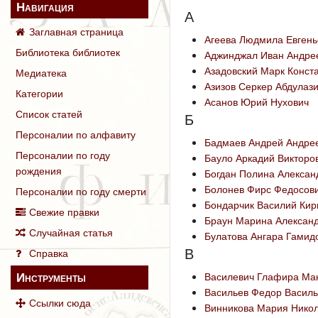
Навигация
А
Заглавная страница
Агеева Людмила Евгень
Библиотека библиотек
Аджинджал Иван Андре
Азадовский Марк Конст
Медиатека
Азизов Серкер Абдулаз
Категории
Асанов Юрий Нухович
Список статей
Б
Персоналии по алфавиту
Бадмаев Андрей Андре
Персоналии по году
Бауло Аркадий Викторо
рождения
Богдан Полина Алексан
Болонев Фирс Федосов
Персоналии по году смерти
Бондарчик Василий Кир
Свежие правки
Браун Марина Алексан
Случайная статья
Булатова Ангара Гамид
В
Справка
Инструменты
Василевич Глафира Ма
Васильев Федор Василь
Ссылки сюда
Винникова Мария Нико