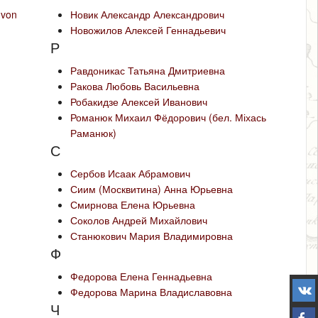
 von
Новик Александр Александрович
Новожилов Алексей Геннадьевич
Р
Равдоникас Татьяна Дмитриевна
Ракова Любовь Васильевна
Робакидзе Алексей Иванович
Романюк Михаил Фёдорович (бел. Міхась
Раманюк)
С
Сербов Исаак Абрамович
Сиим (Москвитина) Анна Юрьевна
Смирнова Елена Юрьевна
Соколов Андрей Михайлович
Станюкович Мария Владимировна
Ф
Федорова Елена Геннадьевна
Федорова Марина Владиславовна
Ч