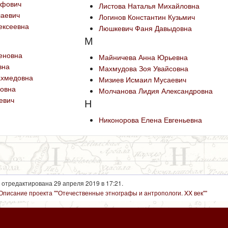
ифович
Листова Наталья Михайловна
лаевич
Логинов Константин Кузьмич
ексеевна
Люшкевич Фаня Давыдовна
М
еновна
Майничева Анна Юрьевна
вна
Махмудова Зоя Увайсовна
ахмедовна
Мизиев Исмаил Мусаевич
новна
Молчанова Лидия Александровна
евич
Н
Никонорова Елена Евгеньевна
 отредактирована 29 апреля 2019 в 17:21.
Описание проекта ""Отечественные этнографы и антропологи. XX век""