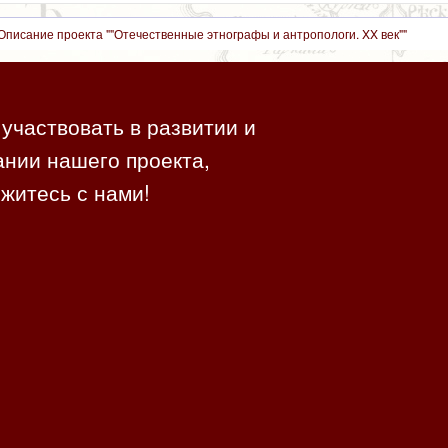
Описание проекта ""Отечественные этнографы и антропологи. XX век""
участвовать в развитии и
нии нашего проекта,
житесь с нами!