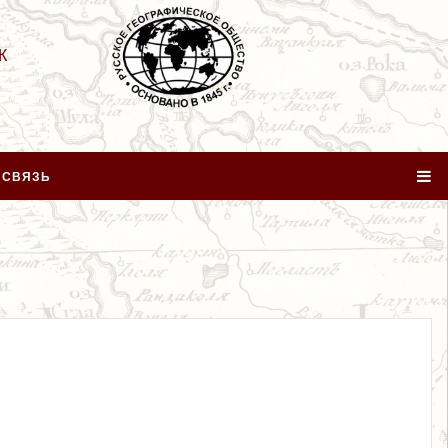
К
 СВЯЗЬ