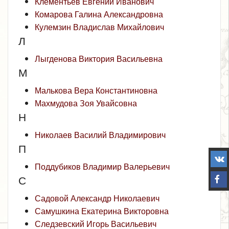
Клементьев Евгений Иванович
Комарова Галина Александровна
Кулемзин Владислав Михайлович
Л
Лыгденова Виктория Васильевна
М
Малькова Вера Константиновна
Махмудова Зоя Увайсовна
Н
Николаев Василий Владимирович
П
Поддубиков Владимир Валерьевич
С
Садовой Александр Николаевич
Самушкина Екатерина Викторовна
Следзевский Игорь Васильевич