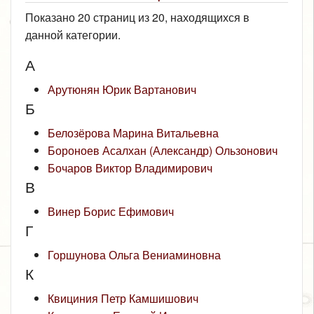
Показано 20 страниц из 20, находящихся в
данной категории.
А
Арутюнян Юрик Вартанович
Б
Белозёрова Марина Витальевна
Бороноев Асалхан (Александр) Ользонович
Бочаров Виктор Владимирович
В
Винер Борис Ефимович
Г
Горшунова Ольга Вениаминовна
К
Квициния Петр Камшишович