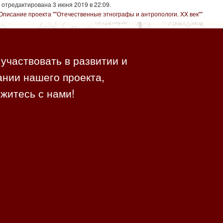
 отредактирована 3 июня 2019 в 22:09.
Описание проекта ""Отечественные этнографы и антропологи. XX век""
участвовать в развитии и
нии нашего проекта,
житесь с нами!