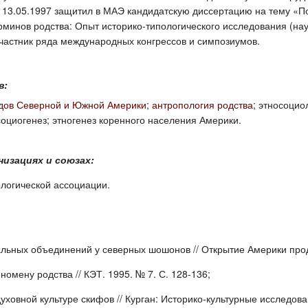
. 13.05.1997 защитил в МАЭ кандидатскую диссертацию на тему «П
ерминов родства: Опыт историко-типологического исследования (на
Участник ряда международных конгрессов и симпозиумов.
в:
одов Северной и Южной Америки
;
антропология родства
; этносоцио
оциогенез; этногенез коренного населения Америки.
низациях и союзах:
логической ассоциации.
альных объединений у северных шошонов // Открытие Америки продо
омену родства // КЭТ. 1995. № 7. С. 128-136;
ховной культуре скифов // Курган: Историко-культурные исследован