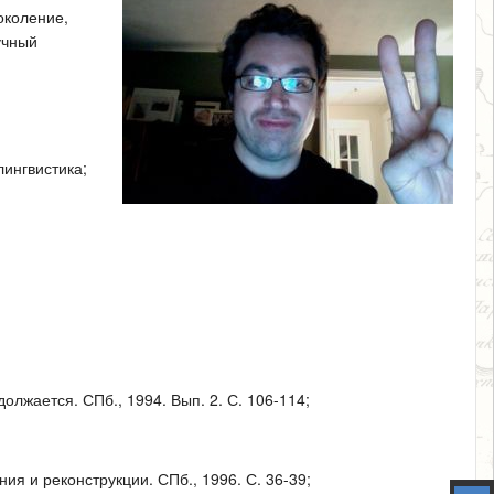
околение,
учный
лингвистика;
лжается. СПб., 1994. Вып. 2. С. 106-114;
ия и реконструкции. СПб., 1996. С. 36-39;