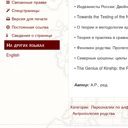
Связанные правки
• Индеанисты России: Двойн
Спецстраницы
• Towards the Testing of the N
Версия для печати
Постоянная ссылка
• О теории и методологии ид
Сведения о странице
• Теория и практика в сравн
На других языках
• Феномен родства: Пролегом
English
• Северные шошоны: циклы э
• The Genius of Kinship: the
Автор:
А.Р., ред.
Персоналии по ал
Категории
:
Антропология родства