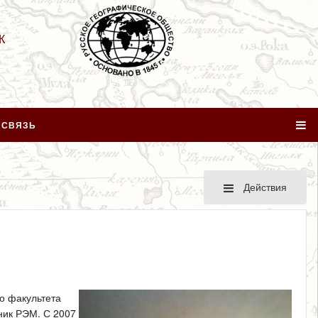
К
 СВЯЗЬ
Действия
го факультета
дник РЭМ. С 2007