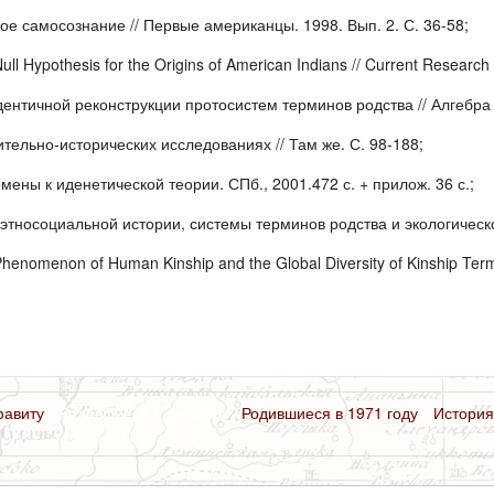
ое самосознание // Первые американцы. 1998. Вып. 2. С. 36-58;
ull Hypothesis for the Origins of American Indians // Current Research 
ентичной реконструкции протосистем терминов родства // Алгебра р
ительно-исторических исследованиях // Там же. С. 98-188;
ены к иденетической теории. СПб., 2001.472 с. + прилож. 36 с.;
тносоциальной истории, системы терминов родства и экологическое 
 Phenomenon of Human Kinship and the Global Diversity of Kinship Ter
фавиту
Родившиеся 5 декабря
Родившиеся в 1971 году
История