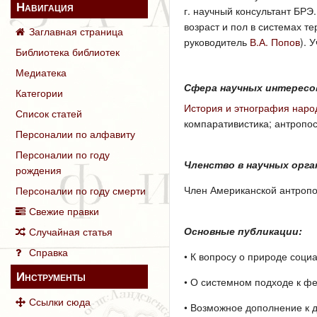
Навигация
г. научный консультант БРЭ
возраст и пол в системах т
Заглавная страница
руководитель
В.А. Попов
). 
Библиотека библиотек
Медиатека
Сфера научных интересо
Категории
История и этнография нар
Список статей
компаративистика; антропос
Персоналии по алфавиту
Персоналии по году
Членство в научных орга
рождения
Член Американской антропо
Персоналии по году смерти
Свежие правки
Основные публикации:
Случайная статья
Справка
• К вопросу о природе соци
Инструменты
• О системном подходе к фен
Ссылки сюда
• Возможное дополнение к ду