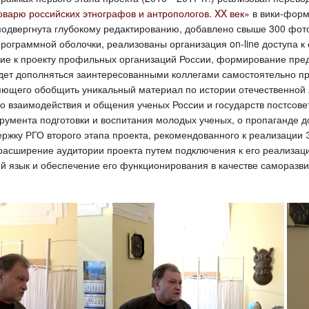
варю российских этнографов и антропологов. XX век»
в вики-форм
 подвергнута глубокому редактированию, добавлено свыше 300 фо
ограммной оболочки, реализованы организация on-line доступа к 
ие к проекту профильных организаций России, формирование пред
будет дополняться заинтересованными коллегами самостоятельно п
ляющего обобщить уникальный материал по истории отечественной 
о взаимодействия и общения ученых России и государств постсове
румента подготовки и воспитания молодых ученых, о пропаганде д
ржку РГО второго этапа проекта, рекомендованного к реализации 
я расширение аудитории проекта путем подключения к его реализа
ий язык и обеспечение его функционирования в качестве саморазв