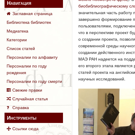
Навигация
биобиблиографическому сло
значительная часть работу
Заглавная страница
завершено формирование пр
Библиотека библиотек
пользователями, подключен
Медиатека
что в перспективе проект 
о создании проекта, позво
Категории
современной среды научног
Список статей
создании действенного инст
Персоналии по алфавиту
МАЭ РАН надеется на подде
его второго этапа являетс
Персоналии по году
статей проекта на английск
рождения
научных исследований.
Персоналии по году смерти
Свежие правки
Случайная статья
Справка
Инструменты
Ссылки сюда