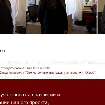
и >>
отредактирована 8 мая 2019 в 17:35.
Описание проекта ""Отечественные этнографы и антропологи. XX век""
участвовать в развитии и
нии нашего проекта,