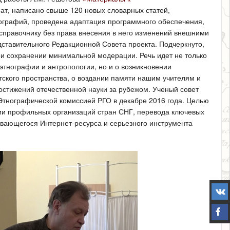
ат, написано свыше 120 новых словарных статей,
тографий, проведена адаптация программного обеспечения,
справочнику без права внесения в него изменений внешними
ставительного Редакционной Совета проекта. Подчеркнуто,
ри сохранении минимальной модерации. Речь идет не только
этнографии и антропологии, но и о возникновении
тского пространства, о воздании памяти нашим учителям и
остижений отечественной науки за рубежом. Ученый совет
Этнографической комиссией РГО в декабре 2016 года. Целью
ции профильных организаций стран СНГ, перевода ключевых
ивающегося Интернет-ресурса и серьезного инструмента