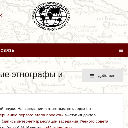
К
 СВЯЗЬ
ые этнографы и
Действия
й науки. На заседании с отчетным докладом по
вершению первого этапа проекта»
выступил доктор
 (
запись интернет-трансляции заседания Ученого совета
од работы А.М. Решетова
«Материалы к