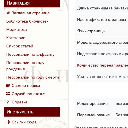
Навигация
Длина страницы (в байтах
Заглавная страница
Идентификатор страницы
Библиотека библиотек
Медиатека
Язык страницы
Категории
Модель содержимого стр
Список статей
Индексация поисковыми р
Персоналии по алфавиту
Персоналии по году
Количество перенаправлен
рождения
Учитывается счётчиком ка
Персоналии по году смерти
Свежие правки
Случайная статья
Справка
Редактирование
Без з
Инструменты
Переименование
Без з
Ссылки сюда
Просмотреть журнал защиты