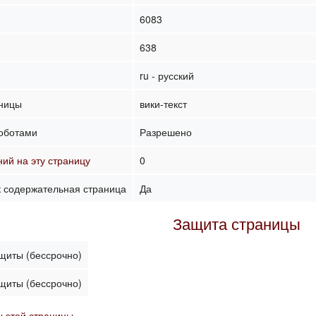
)
6083
638
ru - русский
аницы
вики-текст
оботами
Разрешено
ий на эту страницу
0
к содержательная страница
Да
Защита страницы
ащиты (бессрочно)
ащиты (бессрочно)
 этой страницы