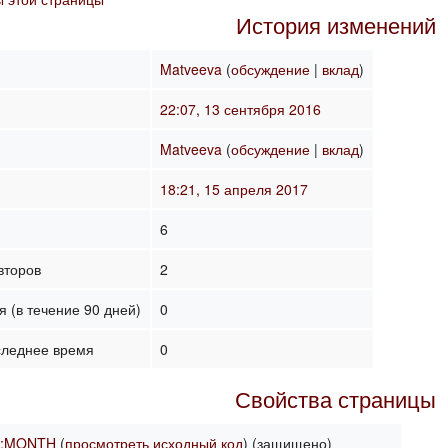
История изменений
Matveeva
(
обсуждение
|
вклад
)
22:07, 13 сентября 2016
Matveeva
(
обсуждение
|
вклад
)
18:21, 15 апреля 2017
6
второв
2
 (в течение 90 дней)
0
следнее время
0
Свойства страницы
н:MONTH
(
просмотреть исходный код
) (защищено)