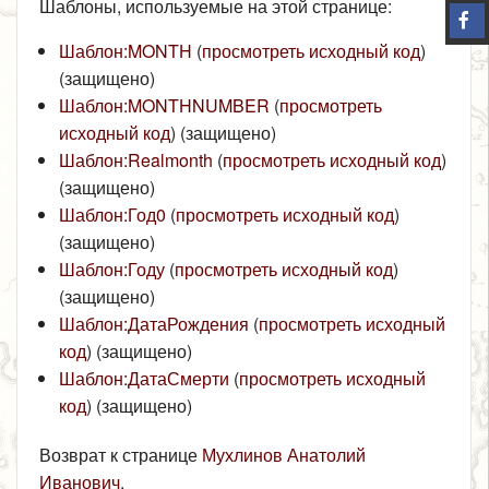
Шаблоны, используемые на этой странице:
Шаблон:MONTH
(
просмотреть исходный код
)
(защищено)
Шаблон:MONTHNUMBER
(
просмотреть
исходный код
) (защищено)
Шаблон:Realmonth
(
просмотреть исходный код
)
(защищено)
Шаблон:Год0
(
просмотреть исходный код
)
(защищено)
Шаблон:Году
(
просмотреть исходный код
)
(защищено)
Шаблон:ДатаРождения
(
просмотреть исходный
код
) (защищено)
Шаблон:ДатаСмерти
(
просмотреть исходный
код
) (защищено)
Возврат к странице
Мухлинов Анатолий
Иванович
.