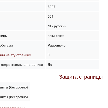
)
3007
551
ru - русский
аницы
вики-текст
оботами
Разрешено
ий на эту страницу
0
к содержательная страница
Да
Защита страницы
ащиты (бессрочно)
ащиты (бессрочно)
 этой страницы