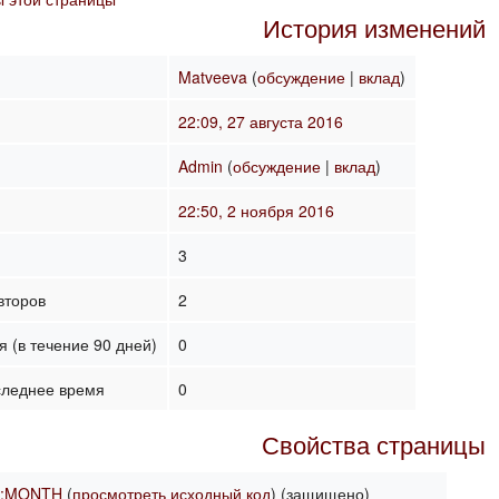
История изменений
Matveeva
(
обсуждение
|
вклад
)
22:09, 27 августа 2016
Admin
(
обсуждение
|
вклад
)
22:50, 2 ноября 2016
3
второв
2
 (в течение 90 дней)
0
следнее время
0
Свойства страницы
н:MONTH
(
просмотреть исходный код
) (защищено)