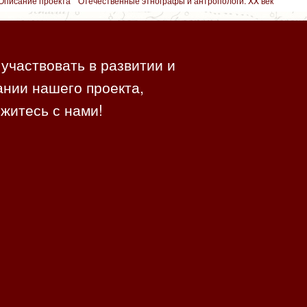
Описание проекта ""Отечественные этнографы и антропологи. XX век""
участвовать в развитии и
нии нашего проекта,
житесь с нами!