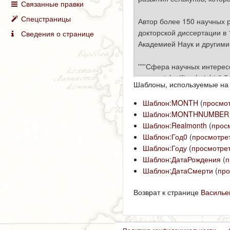
Связанные правки
Спецстраницы
Сведения о странице
Шаблоны, используемые на 
Шаблон:MONTH
(
просмот
Шаблон:MONTHNUMBER
Шаблон:Realmonth
(
прос
Шаблон:Год0
(
просмотрет
Шаблон:Году
(
просмотрет
Шаблон:ДатаРождения
(
п
Шаблон:ДатаСмерти
(
про
Возврат к странице
Василье